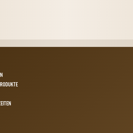
N
EN
GEN
PRODUKTE
EITEN