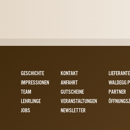
NAVIGATION
NAVIGATION
NAVIGATIO
GESCHICHTE
KONTAKT
LIEFERANT
ÜBERSPRINGEN
ÜBERSPRINGEN
ÜBERSPRIN
IMPRESSIONEN
ANFAHRT
WALDEGG 
TEAM
GUTSCHEINE
PARTNER
LEHRLINGE
VERANSTALTUNGEN
ÖFFNUNGSZ
JOBS
NEWSLETTER